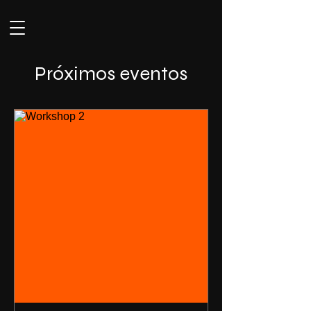
Próximos eventos