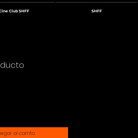
Cine Club SHFF
SHFF
oducto
egar al carrito